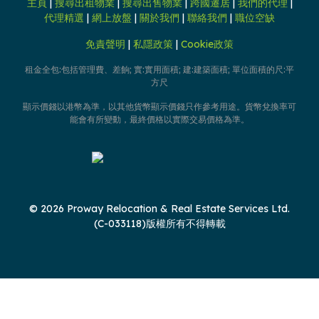
主頁
|
搜尋出租物業
|
搜尋出售物業
|
跨國遷居
|
我們的代理
|
代理精選
|
網上放盤
|
關於我們
|
聯絡我們
|
職位空缺
免責聲明
|
私隱政策
|
Cookie政策
租金全包:包括管理費、差餉; 實:實用面積; 建:建築面積; 單位面積的尺:平
方尺
顯示價錢以港幣為準，以其他貨幣顯示價錢只作參考用途。貨幣兌換率可
能會有所變動，最終價格以實際交易價格為準。
© 2026 Proway Relocation & Real Estate Services Ltd.
(C-033118)版權所有不得轉載