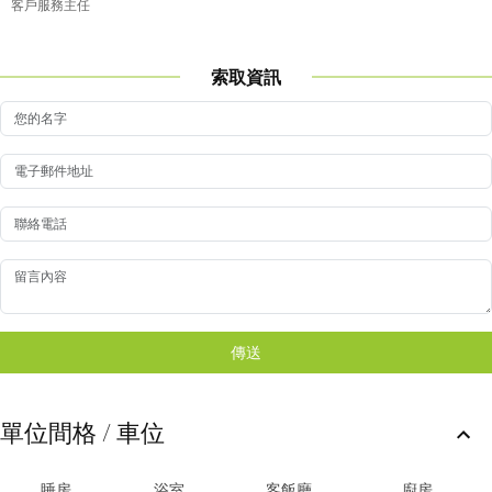
客戶服務主任
索取資訊
傳送
單位間格 / 車位
睡房
浴室
客飯廳
廚房