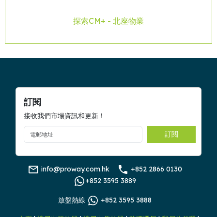
交通
Bright and airy living area with expansive windows extends
機場快線
to the sleeping area.
探索CM+ - 北座物業
巴士
Living and dining area has a three seater sofa, work table
渡輪
with an ottoman for casual dining or share a relaxation drink
港鐵
with friends or visitors.
電車
The wall mounted TV opposite the sofa provide home
建築物設施
entertainment for enjoyment.
健身室
The dining area comes with a dining table, two stools and a
自助洗衣設施
table lamp.
The kitchenette comes with built-in induction cooktop,
訂閱
套房設施
microwave and fridge, provides basic cooking facilities for
接收我們市場資訊和更新！
Now TV頻道
preparation of a quick meal.
寬頻上網服務
Sleeping area has a queen size bed with a side table and
訂閱
bedside reading lamps good for a couple. A desk with a
住客服務
reading lamp and chair is great for home office. The full
24小時入住登記服務及保安服務
height large wardrobe is good for storage.
床單及毛巾更換
info@proway.com.hk
+852 2866 0130
Bathroom has a bathtub with rain shower and decorated
房間清潔服務
+852 3595 3889
with the same colour tone to match the whole apartment.
放盤熱線
+852 3595 3888