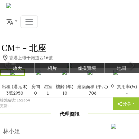
CM+ - 北座
香港上環干諾道西16號
Studio
放大
相片
虛擬實境
地圖
0
出租 (港元 $)
房間
浴室
樓齡 (年)
建築面積 (平尺)
實用率(%)
3萬2950
0
1
10
706
-
樓盤編號
:
162364
分享
更新
:
-
代理資訊
林小姐