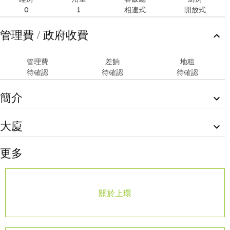
0
1
相連式
開放式
管理費 / 政府收費
管理費
差餉
地租
待確認
待確認
待確認
簡介
Description
大廈
It looks out to the other buildings at a comfortable distance
with partial view of the Harbour in between.
高層住宅, 落成年份 2016 ( 樓齡 10 )
更多
Internal Condition
電視及冷氣
Nicely decorated full service studio apartment with quality
有線電視
finishes in Sheung Wan
中央冷氣
The sleeping area fused comfortably with the living and
關於上環
dining area in this studio unit.
公用設施
The unit is furnished with dark wooden wall panels
健身室
contrasting with the lighter wooden flooring to project a
modern living.