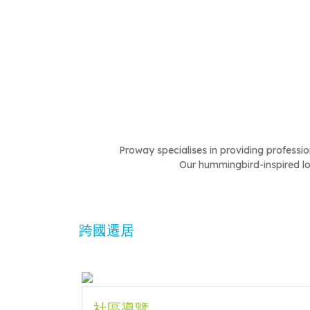
Proway specialises in providing profession
Our hummingbird-inspired lo
跨國遷居
社區導覽