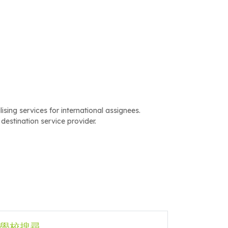
ising services for international assignees.
estination service provider.
學校搜尋