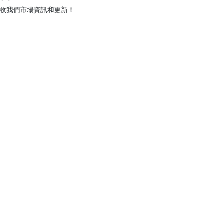
收我們市場資訊和更新！
訂閱
info@proway.com.hk
+852 2866 0130
+852 3595 3889
放盤熱線
+852 3595 3888
|
搜尋出售物業
|
跨國遷居
|
我們的代理
|
代理精選
|
網上放盤
|
關於我們
免責聲明
|
私隱政策
|
Cookie政策
租金全包:包括管理費、差餉; 實:實用面積; 建:建築面積; 單位面積的尺:平方尺
為準，以其他貨幣顯示價錢只作參考用途。貨幣兌換率可能會有所變動，最終價格以實
 Proway Relocation & Real Estate Services Ltd.(C-033118)版