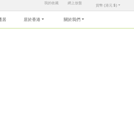
我的收藏
網上放盤
貨幣 (港元 $)
遷居
居於香港
關於我們